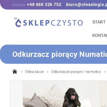
+48 668 326 752
biuro@cleanlogis.
Infolinia:
START
KONTA
Odkurzacz piorący Numati
»
Odkurzacze
»
Odkurzacze piorące / na mokro
»