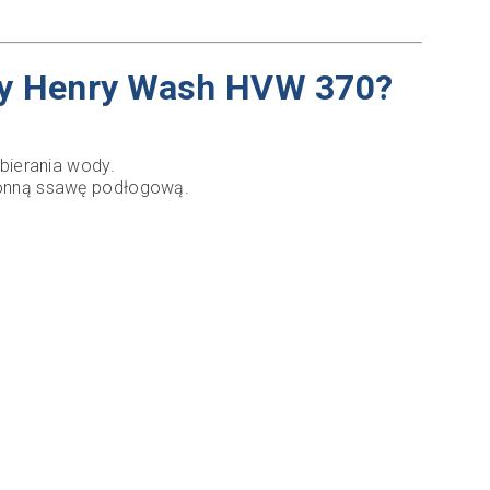
wody Henry Wash HVW 370?
bierania wody.
ronną ssawę podłogową.