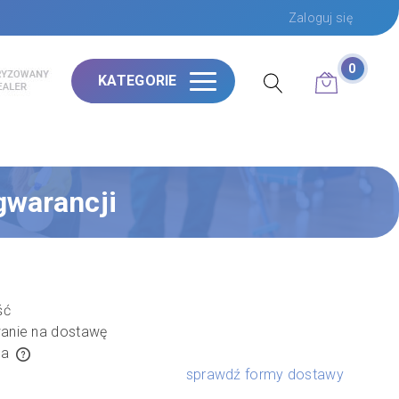
Zaloguj się
0
KATEGORIE
gwarancji
ść
anie na dostawę
a
sprawdź formy dostawy
w