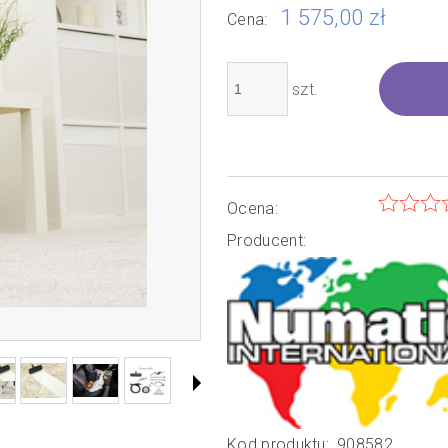
1 575,00 zł
płatności
Cena:
szt.
Ocena:
Producent:
Kod produktu:
908582