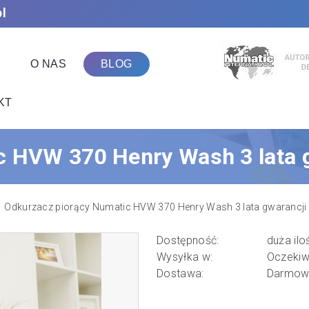
pl
O NAS
BLOG
KT
c HVW 370 Henry Wash 3 lata 
Odkurzacz piorący Numatic HVW 370 Henry Wash 3 lata gwarancji
Dostępność:
duża ilo
Wysyłka w:
Oczekiw
Dostawa:
Darmow
Cena nie zawiera ewentualnych kosztó